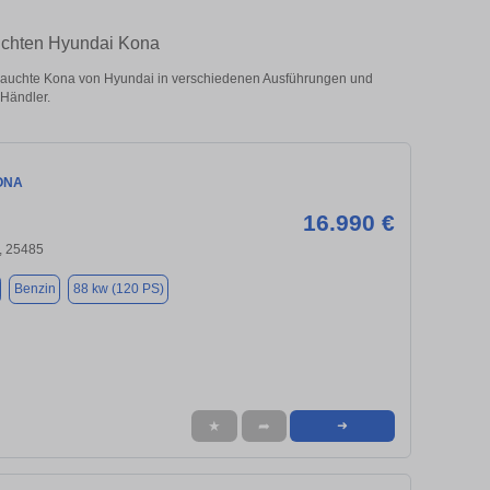
auchten Hyundai Kona
auchte Kona von Hyundai in verschiedenen Ausführungen und
 Händler.
ONA
16.990 €
, 25485
Benzin
88 kw (120 PS)
★
➦
➜