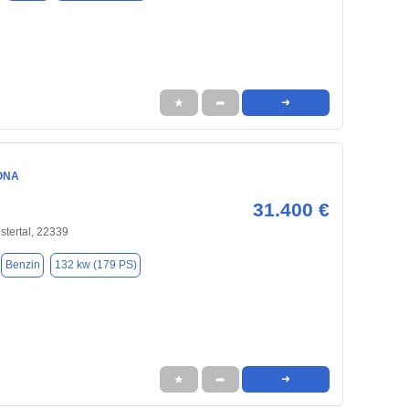
★
➦
➜
ONA
31.400 €
tertal, 22339
Benzin
132 kw (179 PS)
★
➦
➜