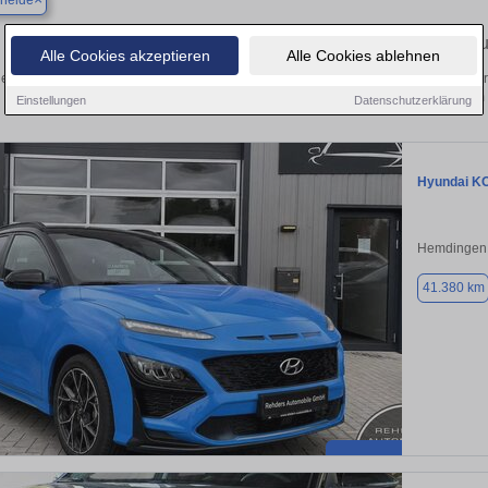
eheide
Finden Sie in Bargteheide Ihren gebr
Alle Cookies akzeptieren
Alle Cookies ablehnen
en Sie in Bargteheide einen Hyundai Kona Gebrauchtwagen? Entdecken Sie gebr
Preisklassen von privat und vom
Einstellungen
Datenschutzerklärung
Hyundai K
Hemdingen
41.380 km