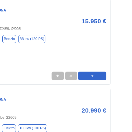
ONA
15.950 €
lzburg, 24558
Benzin
88 kw (120 PS)
★
➦
➜
ONA
20.990 €
be, 22609
Elektro
100 kw (136 PS)