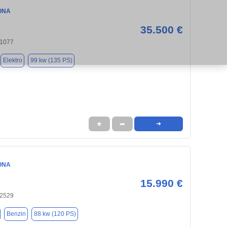
ONA
35.500 €
21077
Elektro
99 kw (135 PS)
★
➦
➜
ONA
15.990 €
22529
Benzin
88 kw (120 PS)