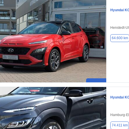
Hyundai K
Henstedt-U
64.600 km
Hyundai K
Hamburg-El
74.411 km