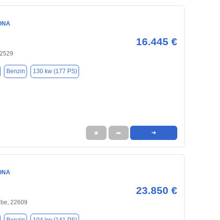
ONA
16.445 €
22529
Benzin
130 kw (177 PS)
★
➦
➜
ONA
23.850 €
be, 22609