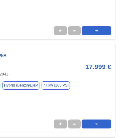
★
➦
➜
ONA
17.999 €
22041
Hybrid (Benzin/Elekt
77 kw (105 PS)
★
➦
➜