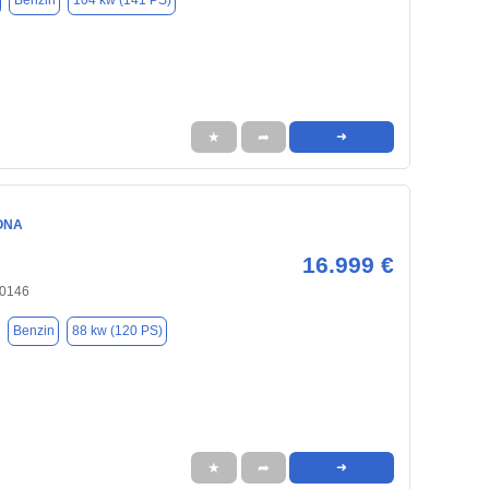
Benzin
104 kw (141 PS)
★
➦
➜
ONA
16.999 €
20146
Benzin
88 kw (120 PS)
★
➦
➜