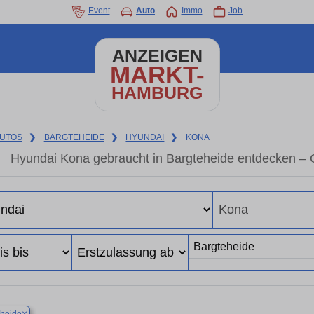
Event
Auto
Immo
Job
ANZEIGEN
MARKT-
HAMBURG
UTOS
❯
BARGTEHEIDE
❯
HYUNDAI
❯
KONA
Hyundai Kona gebraucht in Bargteheide entdecken – 
×