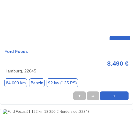
Ford Focus
8.490 €
Hamburg, 22045
84.000 km
Benzin
92 kw (125 PS)
★
➦
➜