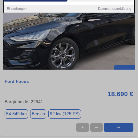
Einstellungen
Datenschutzerklärung
Ford Focus
18.690 €
Bargteheide, 22941
54.849 km
Benzin
92 kw (125 PS)
★
➦
➜