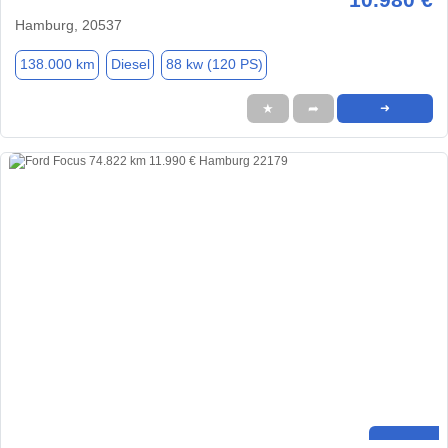
Hamburg, 20537
138.000 km
Diesel
88 kw (120 PS)
★
➦
➜