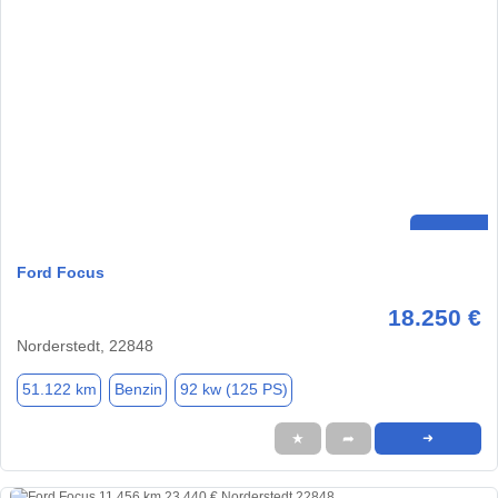
Ford Focus
18.250 €
Norderstedt, 22848
51.122 km
Benzin
92 kw (125 PS)
★
➦
➜