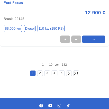
Ford Focus
12.900 €
Braak, 22145
88.000 km
Diesel
110 kw (150 PS)
★
➦
➜
1 - 10 von 182
1
2
3
4
5
❯
❯❯