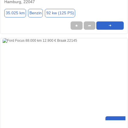
Hamburg, 22047
35.025 km
Benzin
92 kw (125 PS)
★
➦
➜