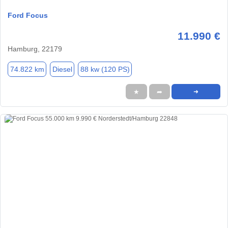
Ford Focus
11.990 €
Hamburg, 22179
74.822 km
Diesel
88 kw (120 PS)
★
➦
➜