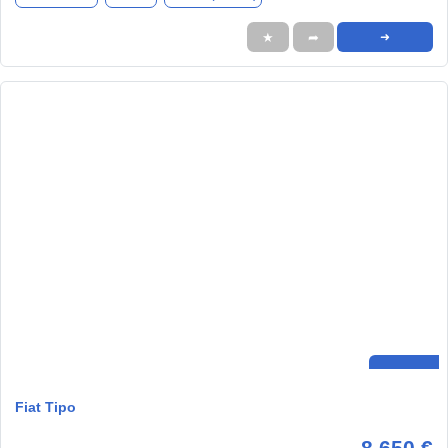
★
➦
➜
Fiat Tipo
8.650 €