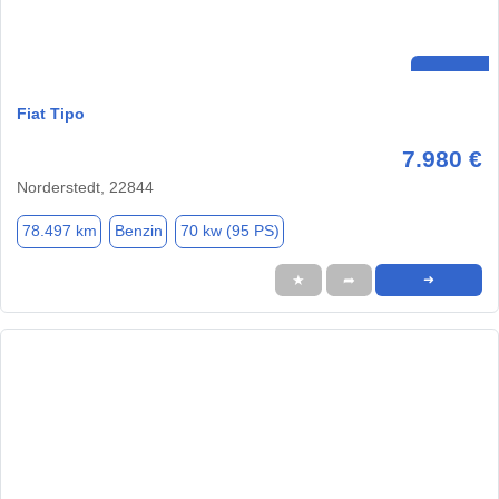
Fiat Tipo
7.980 €
Norderstedt, 22844
78.497 km
Benzin
70 kw (95 PS)
★
➦
➜