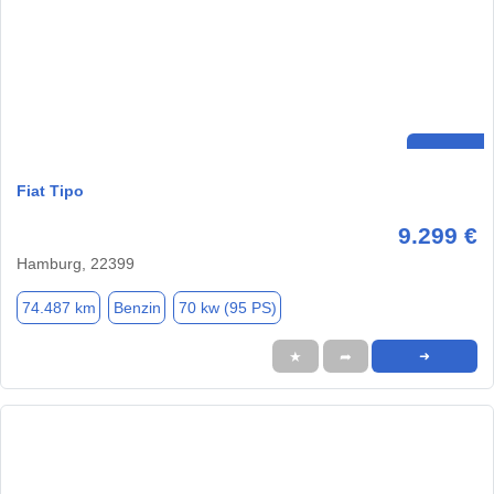
Fiat Tipo
9.299 €
Hamburg, 22399
74.487 km
Benzin
70 kw (95 PS)
★
➦
➜