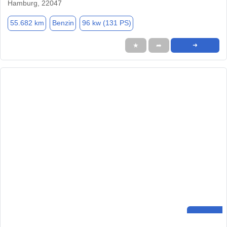
Hamburg, 22047
55.682 km
Benzin
96 kw (131 PS)
★
➦
➜