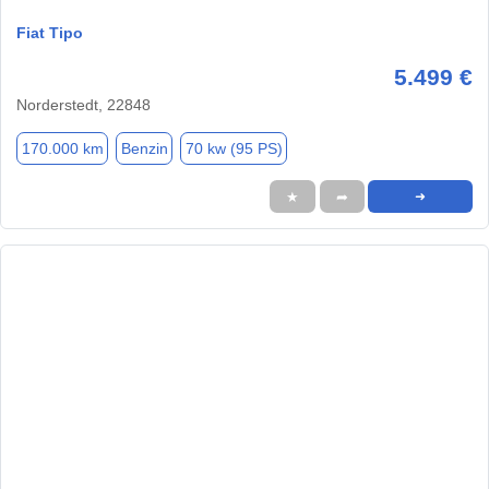
Fiat Tipo
5.499 €
Norderstedt, 22848
170.000 km
Benzin
70 kw (95 PS)
★
➦
➜