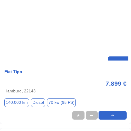
Fiat Tipo
7.899 €
Hamburg, 22143
140.000 km
Diesel
70 kw (95 PS)
★
➦
➜