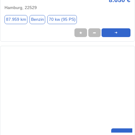
Hamburg, 22529
87.959 km
Benzin
70 kw (95 PS)
★
➦
➜