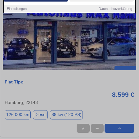
Einstellungen
Datenschutzerklärung
Fiat Tipo
8.599 €
Hamburg, 22143
126.000 km
Diesel
88 kw (120 PS)
★
➦
➜