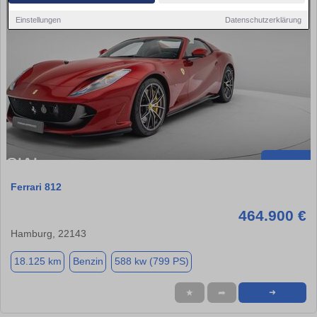
Einstellungen
Datenschutzerklärung
Ferrari 812
464.900 €
Hamburg, 22143
18.125 km
Benzin
588 kw (799 PS)
★
➦
➜