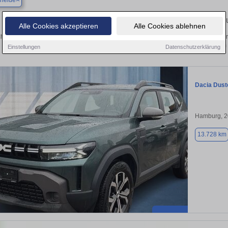
eheide
Finden Sie in Bargteheide Ihren gebra
Alle Cookies akzeptieren
Alle Cookies ablehnen
hen Sie in Bargteheide einen Dacia Duster Gebrauchtwagen? Entdecken Sie gebr
Preisklassen von privat und vom
Einstellungen
Datenschutzerklärung
Dacia Dust
Hamburg, 
13.728 km