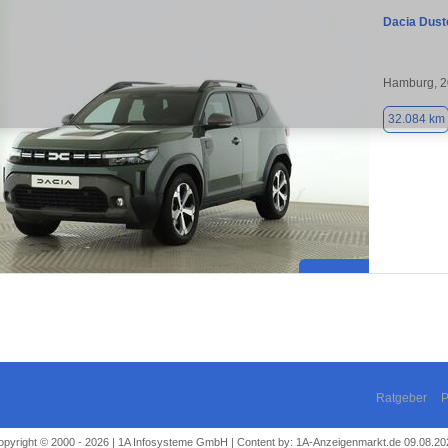
Dacia Dust
Hamburg, 
32.084 km
Ratgeber
P
opyright © 2000 - 2026 | 1A Infosysteme GmbH | Content by: 1A-Anzeigenmarkt.de 09.08.20