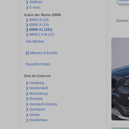
Bargt
❯ Oldtimer
❯ E-Auto
Autos der Marke BMW
❯ BMW i3 (19)
Suchen 
❯ BMW iX (16)
❯ BMW X1 (282)
❯ BMW Z 4 M (22)
Alle Marken
Messen & Events
Experten finden
Orte im Umkreis
❯ Hamburg
❯ Norderstedt
❯ Ahrensburg
❯ Reinbek
❯ Henstedt-Ulzburg
❯ Quickborn
❯ Glinde
❯ Halstenbek