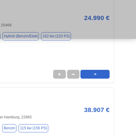
24.990 €
, 25469
Hybrid (Benzin/Elekt
162 kw (220 PS)
★
➦
➜
38.907 €
bei Hamburg, 22885
Benzin
115 kw (156 PS)