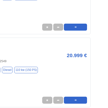
★
➦
➜
20.999 €
22549
Diesel
110 kw (150 PS)
★
➦
➜