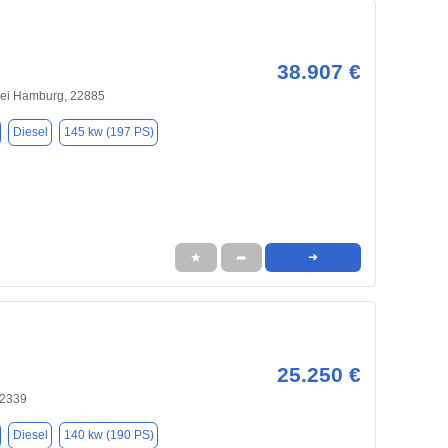
38.907 €
bei Hamburg, 22885
Diesel
145 kw (197 PS)
★
➦
➜
25.250 €
22339
Diesel
140 kw (190 PS)