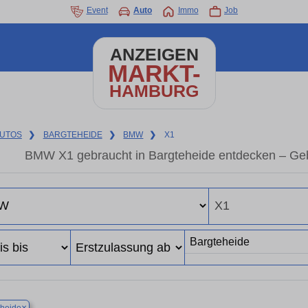
Event
Auto
Immo
Job
ANZEIGEN
MARKT-
HAMBURG
UTOS
❯
BARGTEHEIDE
❯
BMW
❯
X1
BMW X1 gebraucht in Bargteheide entdecken – Geb
×