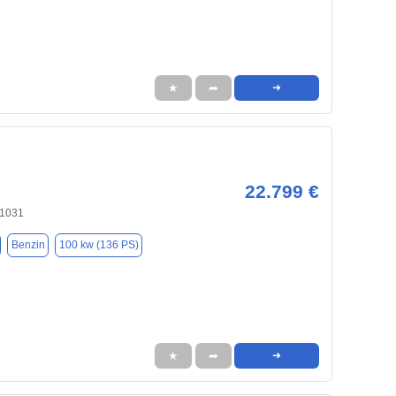
★
➦
➜
22.799 €
21031
Benzin
100 kw (136 PS)
★
➦
➜