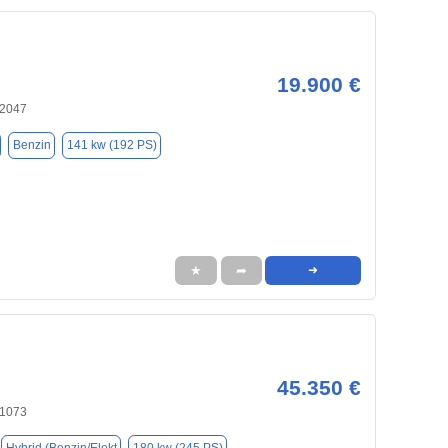
19.900 €
22047
Benzin
141 kw (192 PS)
★
➦
➜
45.350 €
21073