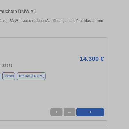
ebrauchten BMW X1
1 von BMW in verschiedenen Ausführungen und Preisklassen von
14.300 €
e, 22941
Diesel
105 kw (143 PS)
★
➦
➜