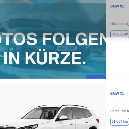
BMW X1
Halstenbek
34.982 km
BMW X1
Barsbüttel 
11.664 km