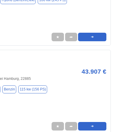
Hybrid (Benzin/Elekt
180 kw (245 PS)
★
➦
➜
43.907 €
bei Hamburg, 22885
Benzin
115 kw (156 PS)
★
➦
➜