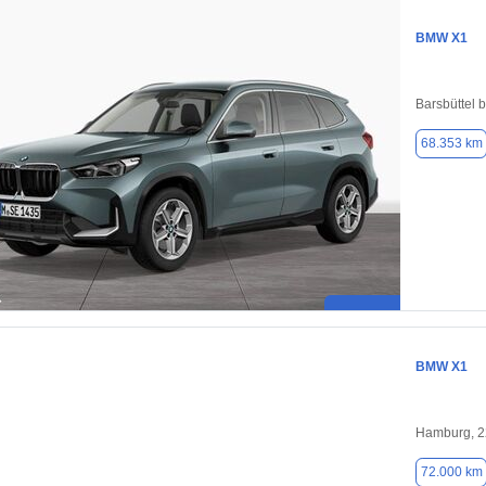
BMW X1
Barsbüttel 
68.353 km
BMW X1
Hamburg, 
72.000 km