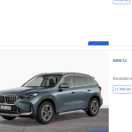
9.950 km
BMW X1
Barsbüttel 
17.496 km