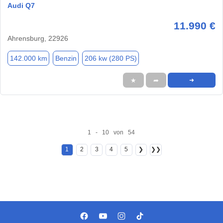
Audi Q7
11.990 €
Ahrensburg, 22926
142.000 km
Benzin
206 kw (280 PS)
★
➦
➜
1 - 10 von 54
1
2
3
4
5
❯
❯❯