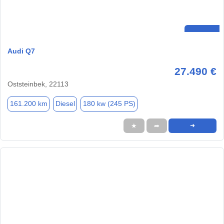
Audi Q7
27.490 €
Oststeinbek, 22113
161.200 km
Diesel
180 kw (245 PS)
★
➦
➜