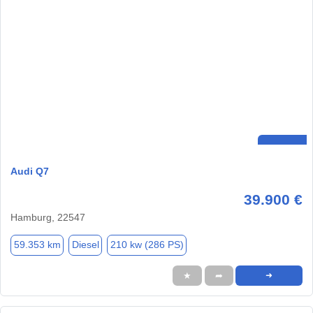
Audi Q7
39.900 €
Hamburg, 22547
59.353 km
Diesel
210 kw (286 PS)
★
➦
➜