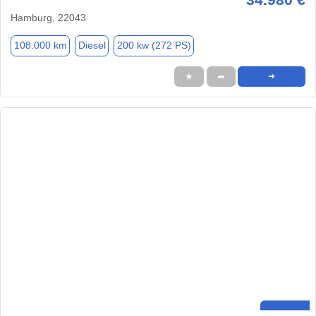
Hamburg, 22043
108.000 km
Diesel
200 kw (272 PS)
★
➦
➜