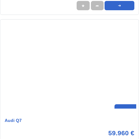
★
➦
➜
Audi Q7
59.960 €