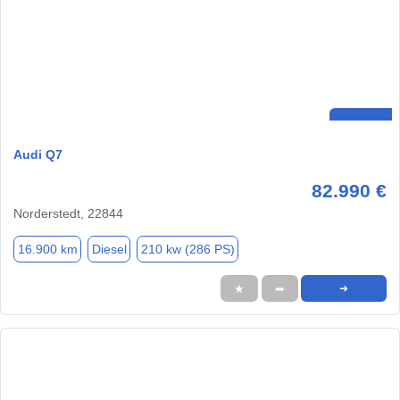
Audi Q7
82.990 €
Norderstedt, 22844
16.900 km
Diesel
210 kw (286 PS)
★
➦
➜