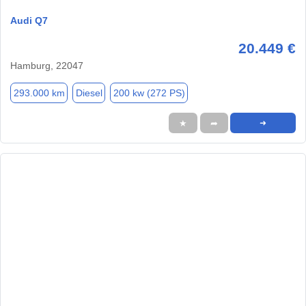
Audi Q7
20.449 €
Hamburg, 22047
293.000 km
Diesel
200 kw (272 PS)
★
➦
➜