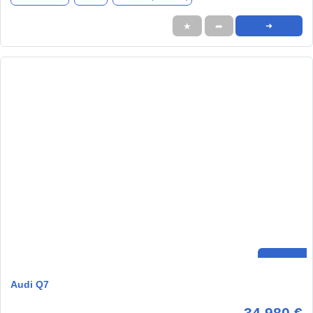
★
➦
➜
Audi Q7
34.980 €