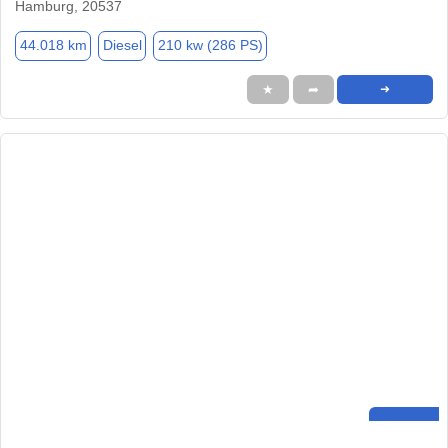
Hamburg, 20537
44.018 km
Diesel
210 kw (286 PS)
★
➦
➜