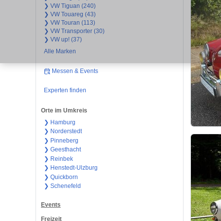
❯ VW Tiguan (240)
❯ VW Touareg (43)
❯ VW Touran (113)
❯ VW Transporter (30)
❯ VW up! (37)
Alle Marken
Messen & Events
Experten finden
Orte im Umkreis
❯ Hamburg
❯ Norderstedt
❯ Pinneberg
❯ Geesthacht
❯ Reinbek
❯ Henstedt-Ulzburg
❯ Quickborn
❯ Schenefeld
Events
Freizeit