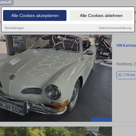
sburg
Finden Sie in Ahrensburg Ihren gebrauchten 
Alle Cookies akzeptieren
Alle Cookies ablehnen
ken Sie in Ahrensburg gebrauchte VW Karmann Ghia Gebrauchtwagen. Hier finden
Einstellungen
Datenschutzerklärung
VW Karman
Hamburg, 
32.778 km