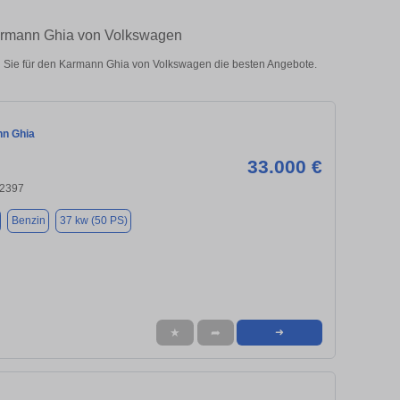
Karmann Ghia von Volkswagen
 Sie für den Karmann Ghia von Volkswagen die besten Angebote.
n Ghia
33.000 €
22397
Benzin
37 kw (50 PS)
★
➦
➜