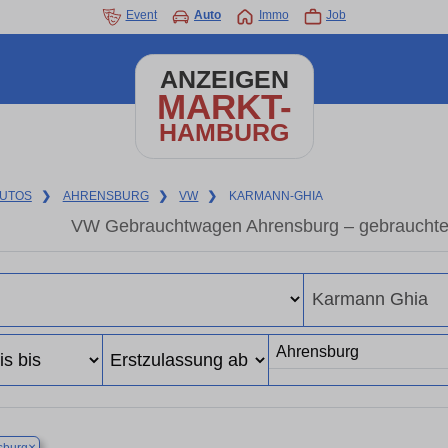
Event
Auto
Immo
Job
ANZEIGEN
MARKT-
HAMBURG
UTOS
❯
AHRENSBURG
❯
VW
❯
KARMANN-GHIA
VW Gebrauchtwagen Ahrensburg – gebraucht
×