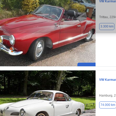
VW Karman
Trittau, 229
3.300 km
VW Karman
Hamburg, 
74.000 km