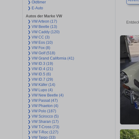
Ahren
❯ Oldtimer
❯ E-Auto
Autos der Marke VW
❯ VW Arteon (17)
Entdec
❯ VW Beetle (13)
❯ VW Caddy (120)
❯ VW CC (3)
❯ VW Eos (10)
❯ VW Fox (8)
❯ VW Golf (518)
❯ VW Grand California (41)
❯ VW ID.3 (19)
❯ VW ID.4 (21)
❯ VW ID.5 (6)
❯ VW ID.7 (29)
❯ VW Käfer (14)
❯ VW Lupo (4)
❯ VW New Beetle (4)
❯ VW Passat (47)
❯ VW Phaeton (4)
❯ VW Polo (187)
❯ VW Scirocco (5)
❯ VW Sharan (17)
❯ VW T-Cross (73)
❯ VW T-Roc (127)
❯ VW Taigo (33)