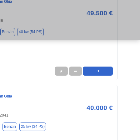
n Ghia
49.500 €
46
Benzin
40 kw (54 PS)
★
➦
➜
n Ghia
40.000 €
22041
Benzin
25 kw (34 PS)