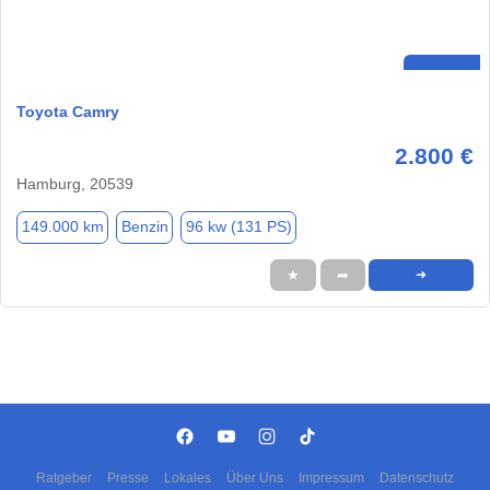
Toyota Camry
2.800 €
Hamburg, 20539
149.000 km
Benzin
96 kw (131 PS)
★
➦
➜
Ratgeber
Presse
Lokales
Über Uns
Impressum
Datenschutz