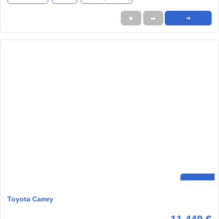
★
➦
➜
Toyota Camry
11.449 €