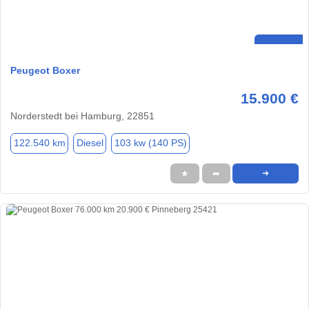
Peugeot Boxer
15.900 €
Norderstedt bei Hamburg, 22851
122.540 km
Diesel
103 kw (140 PS)
★
➦
➜