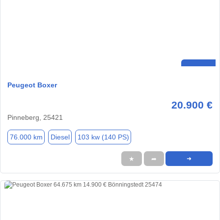
Peugeot Boxer
20.900 €
Pinneberg, 25421
76.000 km
Diesel
103 kw (140 PS)
★
➦
➜