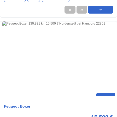
★
➦
➜
Peugeot Boxer
15.500 €