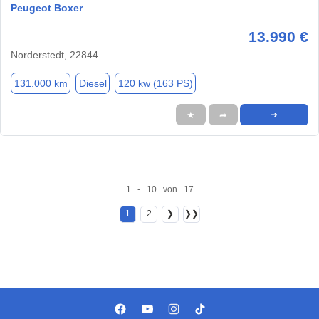
Peugeot Boxer
13.990 €
Norderstedt, 22844
131.000 km
Diesel
120 kw (163 PS)
★
➦
➜
1 - 10 von 17
1
2
❯
❯❯