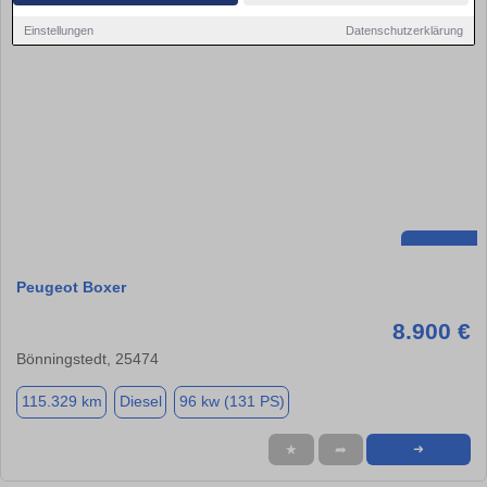
Einstellungen
Datenschutzerklärung
Peugeot Boxer
8.900 €
Bönningstedt, 25474
115.329 km
Diesel
96 kw (131 PS)
★
➦
➜