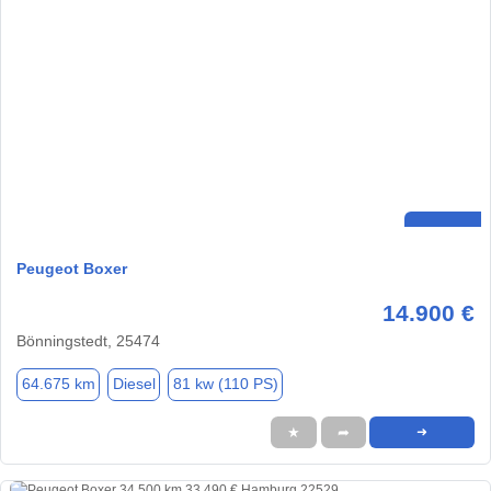
Peugeot Boxer
14.900 €
Bönningstedt, 25474
64.675 km
Diesel
81 kw (110 PS)
★
➦
➜