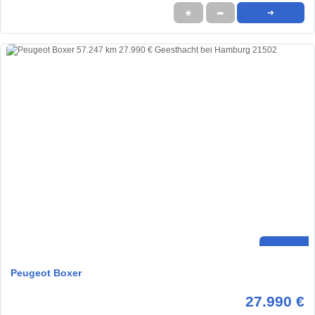
★
➦
➜
Peugeot Boxer
27.990 €