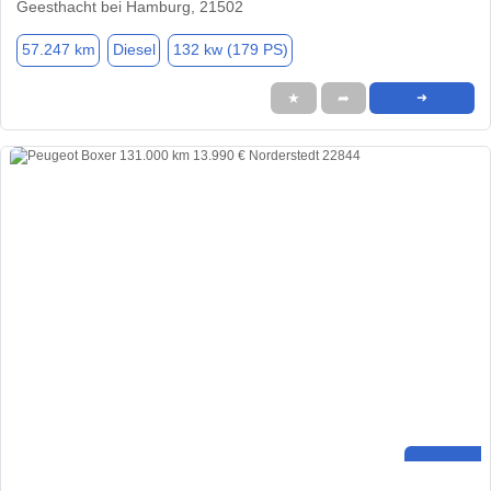
Geesthacht bei Hamburg, 21502
57.247 km
Diesel
132 kw (179 PS)
★
➦
➜