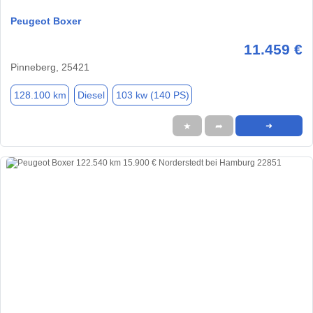
Peugeot Boxer
11.459 €
Pinneberg, 25421
128.100 km
Diesel
103 kw (140 PS)
★
➦
➜