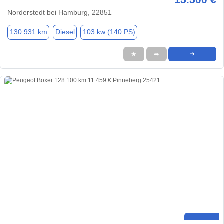
Norderstedt bei Hamburg, 22851
130.931 km
Diesel
103 kw (140 PS)
★
➦
➜