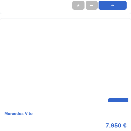
★
➦
➜
Mercedes Vito
7.950 €