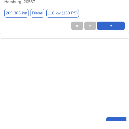
Hamburg, 20537
269.365 km
Diesel
110 kw (150 PS)
★
➦
➜