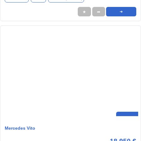
★
➦
➜
Mercedes Vito
18.950 €