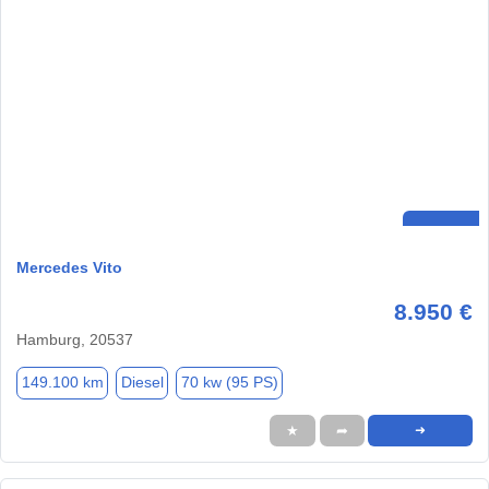
Mercedes Vito
8.950 €
Hamburg, 20537
149.100 km
Diesel
70 kw (95 PS)
★
➦
➜