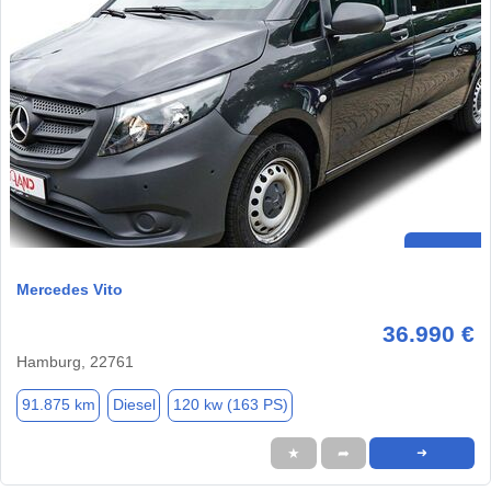
Mercedes Vito
36.990 €
Hamburg, 22761
91.875 km
Diesel
120 kw (163 PS)
★
➦
➜