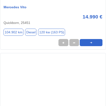
Mercedes Vito
14.990 €
Quickborn, 25451
104.902 km
Diesel
120 kw (163 PS)
★
➦
➜