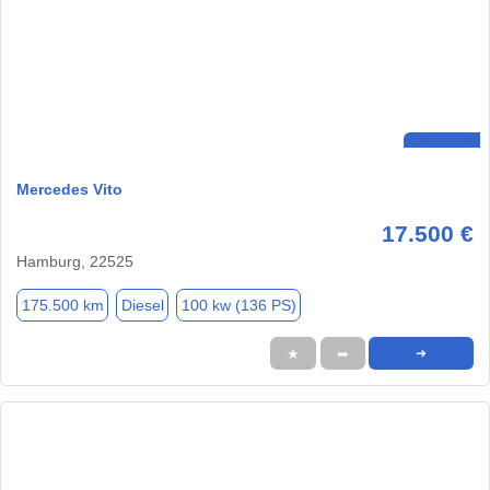
Mercedes Vito
17.500 €
Hamburg, 22525
175.500 km
Diesel
100 kw (136 PS)
★
➦
➜