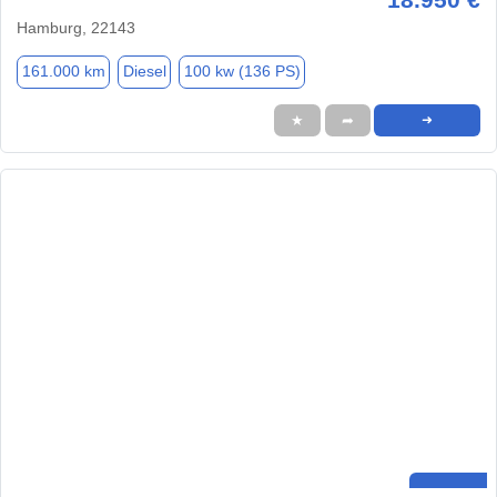
Hamburg, 22143
161.000 km
Diesel
100 kw (136 PS)
★
➦
➜