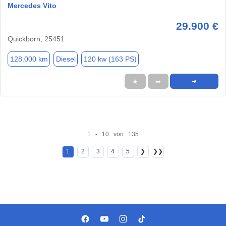
Mercedes Vito
29.900 €
Quickborn, 25451
128.000 km
Diesel
120 kw (163 PS)
★
➦
➜
1 - 10 von 135
1
2
3
4
5
❯
❯❯