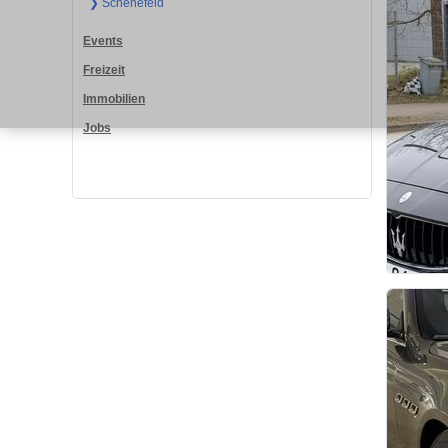
❯ Schenefeld
Events
Freizeit
Immobilien
Jobs