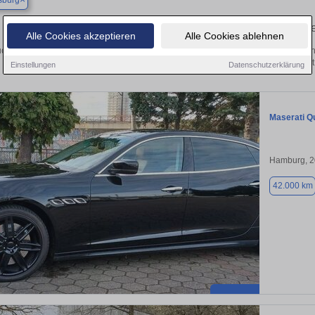
sburg
Finden Sie in Ahrensburg Ihren gebrauchte
Alle Cookies akzeptieren
Alle Cookies ablehnen
chen Sie in Ahrensburg einen Maserati Quattroporte Gebrauchtwagen? Entdecken 
Ausführungen und Preisklassen von privat
Einstellungen
Datenschutzerklärung
Maserati Q
Hamburg, 
42.000 km