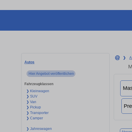
❯
A
Autos
M
Hier Angebot veröffentlichen
Fahrzeugklassen
❯ Kleinwagen
❯ SUV
❯ Van
❯ Pickup
❯ Transporter
❯ Camper
❯ Jahreswagen