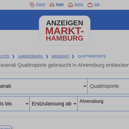
Event
Auto
Immo
Job
ANZEIGEN
MARKT-
HAMBURG
UTOS
❯
AHRENSBURG
❯
MASERATI
❯
QUATTROPORTE
aserati Quattroporte gebraucht in Ahrensburg entdecke
×