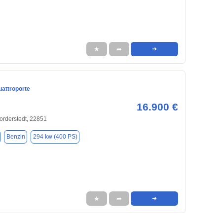
★
➦
➜
uattroporte
16.900 €
rderstedt, 22851
Benzin
294 kw (400 PS)
★
➦
➜