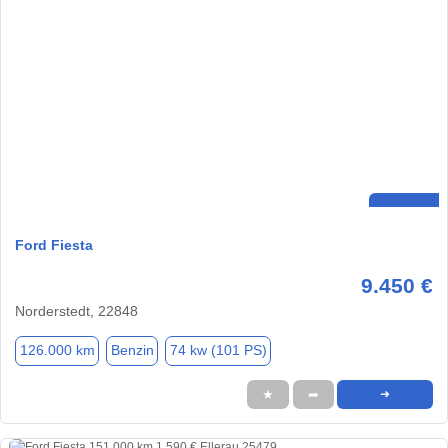
Ford Fiesta
9.450 €
Norderstedt, 22848
126.000 km
Benzin
74 kw (101 PS)
★
➦
➜