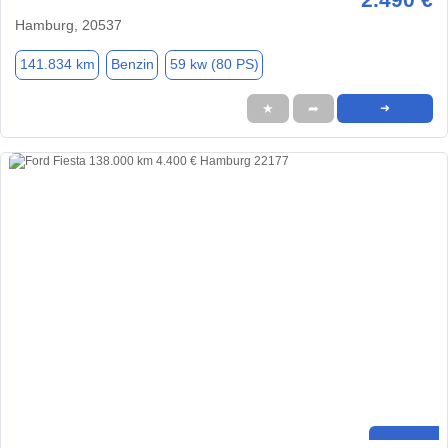
Hamburg, 20537
141.834 km
Benzin
59 kw (80 PS)
★
➦
➜