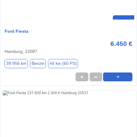
Ford Fiesta
6.450 €
Hamburg, 22087
39.956 km
Benzin
44 kw (60 PS)
★
➦
➜