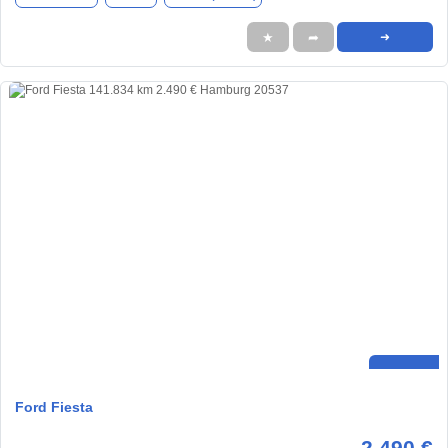
★
➦
➜
Ford Fiesta
2.490 €