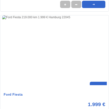
★
➦
➜
Ford Fiesta
1.999 €