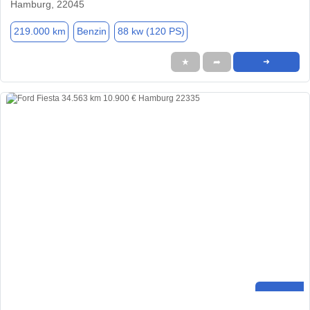
Hamburg, 22045
219.000 km
Benzin
88 kw (120 PS)
★
➦
➜