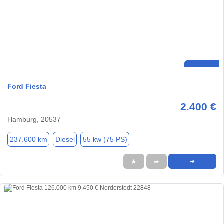
Ford Fiesta
2.400 €
Hamburg, 20537
237.600 km
Diesel
55 kw (75 PS)
★
➦
➜