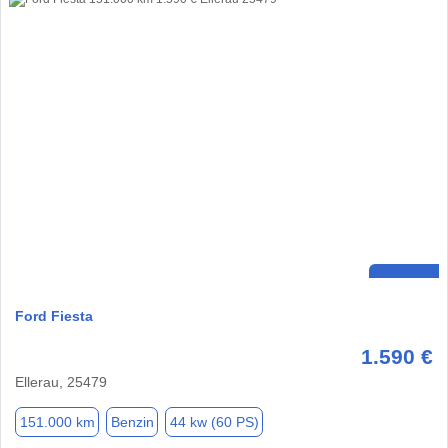
Ford Fiesta
1.590 €
Ellerau, 25479
151.000 km
Benzin
44 kw (60 PS)