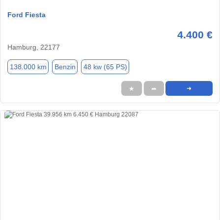
Ford Fiesta
4.400 €
Hamburg, 22177
138.000 km
Benzin
48 kw (65 PS)
★
➦
➜