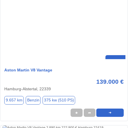
Aston Martin V8 Vantage
139.000 €
Hamburg-Alstertal, 22339
9.657 km
Benzin
375 kw (510 PS)
★
➦
➜