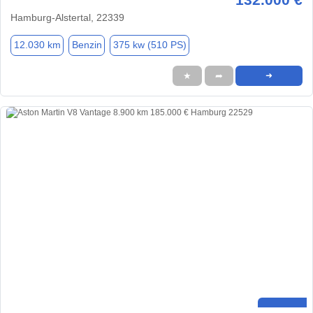
Hamburg-Alstertal, 22339
12.030 km
Benzin
375 kw (510 PS)
★
➦
➜