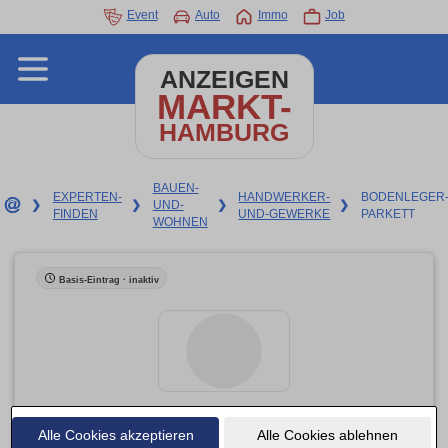
Event
Auto
Immo
Job
ANZEIGEN
MARKT-
HAMBURG
BAUEN-
EXPERTEN-
HANDWERKER-
BODENLEGER
❯
❯
UND-
❯
❯
FINDEN
UND-GEWERKE
PARKETT
WOHNEN
Basis-Eintrag · inaktiv
Alle Cookies akzeptieren
Bembé Parkett
Alle Cookies ablehnen