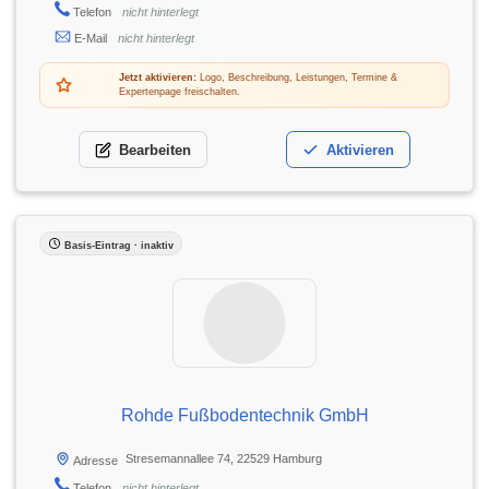
Telefon
nicht hinterlegt
E-Mail
nicht hinterlegt
Jetzt aktivieren:
Logo, Beschreibung, Leistungen, Termine &
Expertenpage freischalten.
Bearbeiten
Aktivieren
Basis-Eintrag · inaktiv
Rohde Fußbodentechnik GmbH
Stresemannallee 74, 22529 Hamburg
Adresse
Telefon
nicht hinterlegt