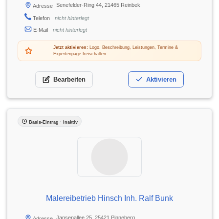
Senefelder-Ring 44, 21465 Reinbek
Adresse
Telefon
nicht hinterlegt
E-Mail
nicht hinterlegt
Jetzt aktivieren:
Logo, Beschreibung, Leistungen, Termine &
Expertenpage freischalten.
Bearbeiten
Aktivieren
Basis-Eintrag · inaktiv
Malereibetrieb Hinsch Inh. Ralf Bunk
Jansenallee 25, 25421 Pinneberg
Adresse