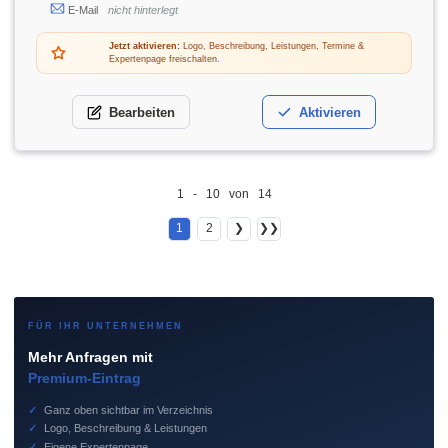
E-Mail
nicht hinterlegt
Jetzt aktivieren:
Logo, Beschreibung, Leistungen, Termine &
Expertenpage freischalten.
Bearbeiten
Aktivieren
1 - 10 von 14
1
2
❯
❯❯
FÜR IHR UNTERNEHMEN
Mehr Anfragen mit
Premium-Eintrag
✓
Ganz oben sichtbar im Verzeichnis
✓
Logo, Beschreibung & Leistungen
✓
Eigene Expertenpage