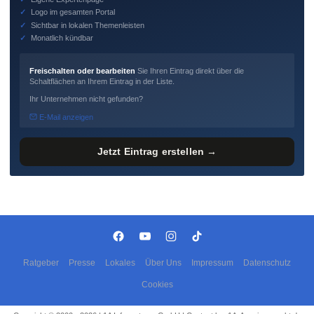
✓
Logo im gesamten Portal
✓
Sichtbar in lokalen Themenleisten
✓
Monatlich kündbar
Freischalten oder bearbeiten
Sie Ihren Eintrag direkt über die
Schaltflächen an Ihrem Eintrag in der Liste.
Ihr Unternehmen nicht gefunden?
E-Mail anzeigen
Jetzt Eintrag erstellen →
Ratgeber
Presse
Lokales
Über Uns
Impressum
Datenschutz
Cookies