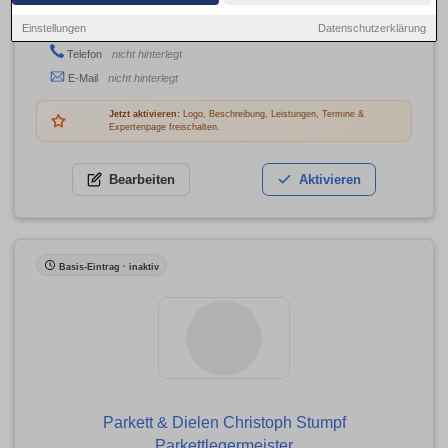
Beerenweg 3, 22761 Hamburg
Einstellungen
Datenschutzerklärung
Adresse
Telefon
nicht hinterlegt
E-Mail
nicht hinterlegt
Jetzt aktivieren:
Logo, Beschreibung, Leistungen, Termine &
Expertenpage freischalten.
Bearbeiten
Aktivieren
Basis-Eintrag · inaktiv
Parkett & Dielen Christoph Stumpf
Parkettlegermeister