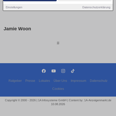
Einstellungen
Datenschutzerklärung
Jamie Woon
jjj
Ratgeber
Presse
Lokales
Über Uns
Impressum
Datenschutz
Cookies
Copyright © 2000 - 2026 | 1A Infosysteme GmbH | Content by: 1A-Anzeigenmarkt.de
10.08.2026