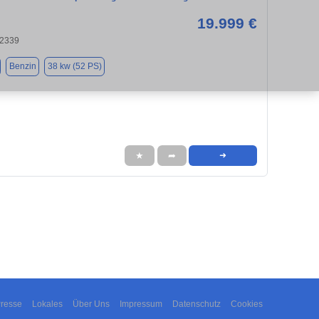
19.999 €
22339
Benzin
38 kw (52 PS)
★
➦
➜
resse
Lokales
Über Uns
Impressum
Datenschutz
Cookies