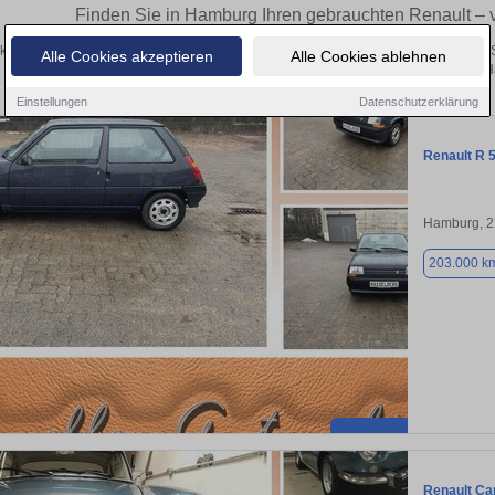
Finden Sie in Hamburg Ihren gebrauchten Renault –
ken Sie in Hamburg gebrauchte Renault Fahrzeuge. Von Kleinwagen bis hin zum S
Alle Cookies akzeptieren
Alle Cookies ablehnen
Hamburg von privat und vom H
Einstellungen
Datenschutzerklärung
Renault R 5
Hamburg, 
203.000 k
Renault Car