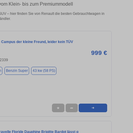
 vom Klein- bis zum Premiummodell
UV – hier finden Sie von Renault die besten Gebrauchtwagen in
ändler.
 Campus der kleine Freund, leider kein TÜV
999 €
22339
m
Benzin Super
43 kw (58 PS)
★
➦
➜
avelle Floride Dauphine Brigitte Bardot lässt g