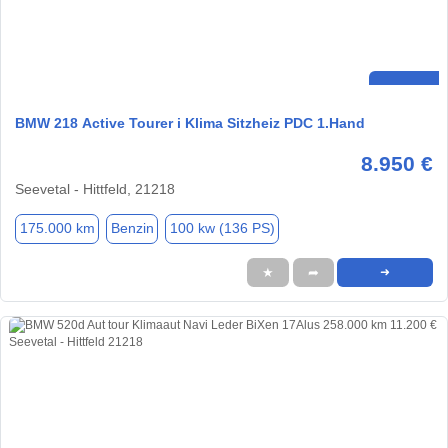
BMW 218 Active Tourer i Klima Sitzheiz PDC 1.Hand
8.950 €
Seevetal - Hittfeld, 21218
175.000 km
Benzin
100 kw (136 PS)
★
➦
➜