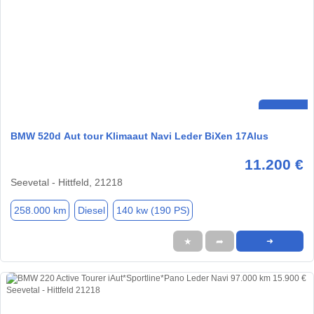
BMW 520d Aut tour Klimaaut Navi Leder BiXen 17Alus
11.200 €
Seevetal - Hittfeld, 21218
258.000 km
Diesel
140 kw (190 PS)
★
➦
➜