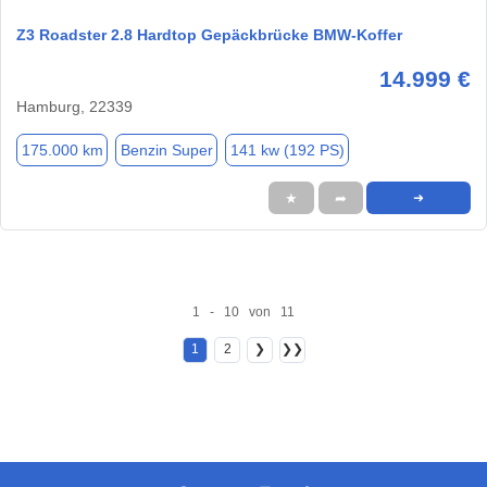
Z3 Roadster 2.8 Hardtop Gepäckbrücke BMW-Koffer
14.999 €
Hamburg, 22339
175.000 km
Benzin Super
141 kw (192 PS)
★
➦
➜
1 - 10 von 11
1
2
❯
❯❯