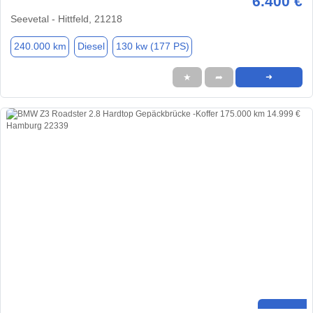
6.400 €
Seevetal - Hittfeld, 21218
240.000 km
Diesel
130 kw (177 PS)
★
➦
➜