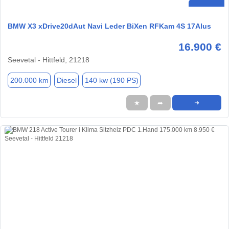
BMW X3 xDrive20dAut Navi Leder BiXen RFKam 4S 17Alus
16.900 €
Seevetal - Hittfeld, 21218
200.000 km
Diesel
140 kw (190 PS)
★
➦
➜