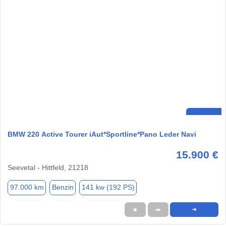
BMW 220 Active Tourer iAut*Sportline*Pano Leder Navi
15.900 €
Seevetal - Hittfeld, 21218
97.000 km
Benzin
141 kw (192 PS)
★
➦
➜