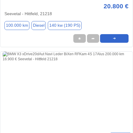
20.800 €
Seevetal - Hittfeld, 21218
100.000 km
Diesel
140 kw (190 PS)
★
➦
➜