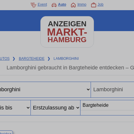
Event
Auto
Immo
Job
ANZEIGEN
MARKT-
HAMBURG
UTOS
❯
BARGTEHEIDE
❯
LAMBORGHINI
Lamborghini gebraucht in Bargteheide entdecken – 
×