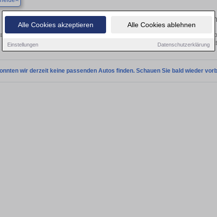
eheide
Finden Sie in Bargteheide Ihren gebrauchten Lamborghi
Alle Cookies akzeptieren
Alle Cookies ablehnen
tdecken Sie in Bargteheide gebrauchte Lamborghini Fahrzeuge. Von Kleinwagen bi
Gebrauchtwagen in Bargteheide von privat
Einstellungen
Datenschutzerklärung
onnten wir derzeit keine passenden Autos finden. Schauen Sie bald wieder vorb