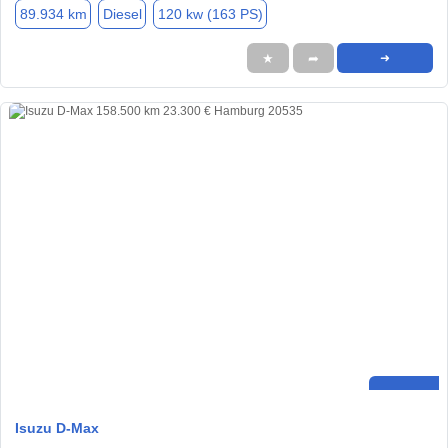
89.934 km
Diesel
120 kw (163 PS)
★
➦
➜
Isuzu D-Max