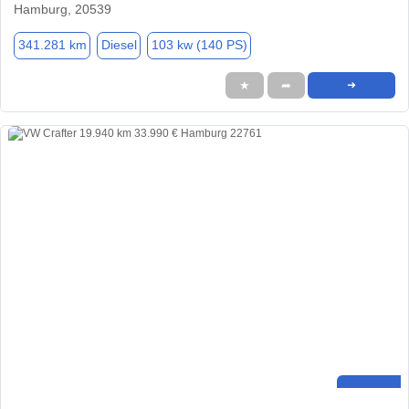
Hamburg, 20539
341.281 km
Diesel
103 kw (140 PS)
★
➦
➜