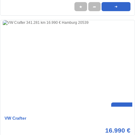
★
➦
➜
VW Crafter
16.990 €