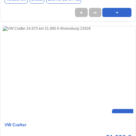
★
➦
➜
VW Crafter