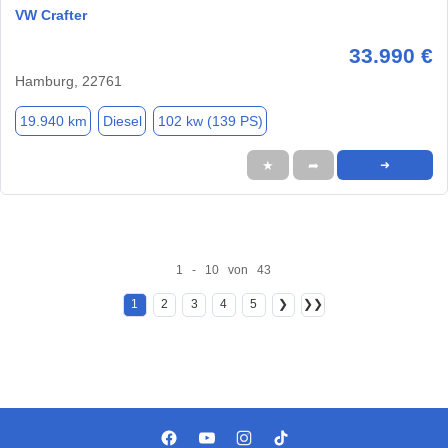
VW Crafter
33.990 €
Hamburg, 22761
19.940 km
Diesel
102 kw (139 PS)
★
➦
➜
1 - 10 von 43
1
2
3
4
5
❯
❯❯