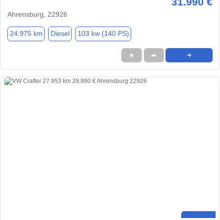
31.990 €
Ahrensburg, 22926
24.975 km
Diesel
103 kw (140 PS)
★
➦
➜