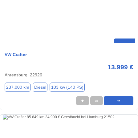
VW Crafter
13.999 €
Ahrensburg, 22926
237.000 km
Diesel
103 kw (140 PS)
★
➦
➜