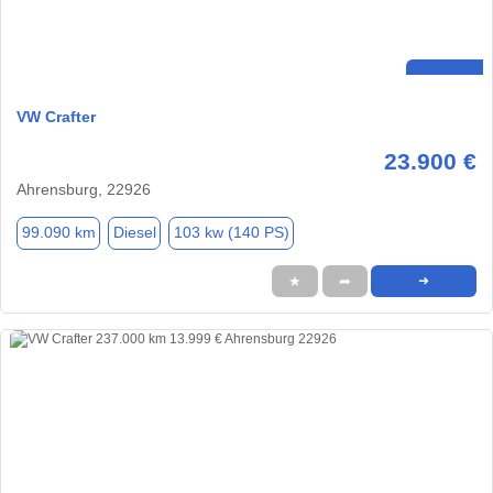
VW Crafter
23.900 €
Ahrensburg, 22926
99.090 km
Diesel
103 kw (140 PS)
★
➦
➜