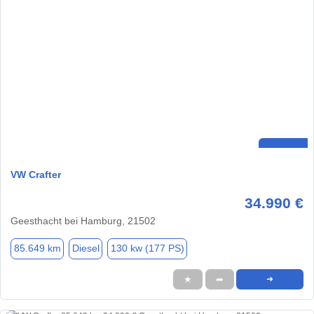
VW Crafter
34.990 €
Geesthacht bei Hamburg, 21502
85.649 km
Diesel
130 kw (177 PS)
★
➦
➜