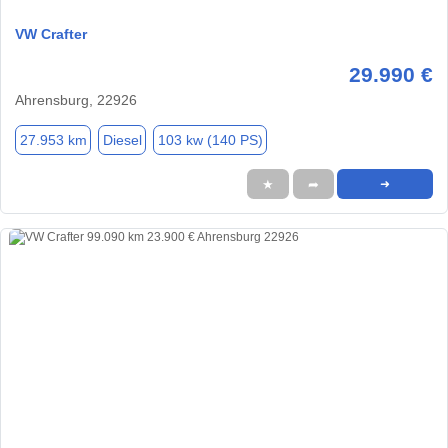
VW Crafter
29.990 €
Ahrensburg, 22926
27.953 km
Diesel
103 kw (140 PS)
★
➦
➜