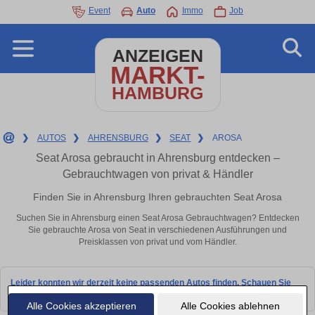
Event
Auto
Immo
Job
ANZEIGEN
MARKT-
HAMBURG
❯
AUTOS
❯
AHRENSBURG
❯
SEAT
❯
AROSA
Seat Arosa gebraucht in Ahrensburg entdecken –
Gebrauchtwagen von privat & Händler
Finden Sie in Ahrensburg Ihren gebrauchten Seat Arosa
Suchen Sie in Ahrensburg einen Seat Arosa Gebrauchtwagen? Entdecken
Sie gebrauchte Arosa von Seat in verschiedenen Ausführungen und
Preisklassen von privat und vom Händler.
Leider konnten wir derzeit keine passenden Autos finden. Schauen Sie
bald wieder vorbei!
Alle Cookies akzeptieren
Alle Cookies ablehnen