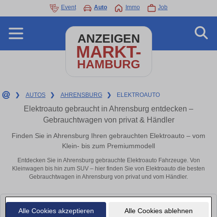
Event
Auto
Immo
Job
ANZEIGEN
MARKT-
HAMBURG
❯
AUTOS
❯
AHRENSBURG
❯
ELEKTROAUTO
Elektroauto gebraucht in Ahrensburg entdecken –
Gebrauchtwagen von privat & Händler
Finden Sie in Ahrensburg Ihren gebrauchten Elektroauto – vom
Klein- bis zum Premiummodell
Entdecken Sie in Ahrensburg gebrauchte Elektroauto Fahrzeuge. Von
Kleinwagen bis hin zum SUV – hier finden Sie von Elektroauto die besten
Gebrauchtwagen in Ahrensburg von privat und vom Händler.
Leider konnten wir derzeit keine passenden Autos finden. Schauen Sie
Alle Cookies akzeptieren
Alle Cookies ablehnen
bald wieder vorbei!