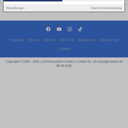
Einstellungen
Datenschutzerklärung
Ratgeber
Presse
Lokales
Über Uns
Impressum
Datenschutz
Cookies
Copyright © 2000 - 2026 | 1A Infosysteme GmbH | Content by: 1A-Anzeigenmarkt.de
08.08.2026