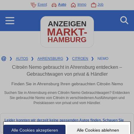
Event
Auto
Immo
Job
ANZEIGEN
MARKT-
HAMBURG
❯
AUTOS
❯
AHRENSBURG
❯
CITROEN
❯
NEMO
Citroën Nemo gebraucht in Ahrensburg entdecken –
Gebrauchtwagen von privat & Händler
Finden Sie in Ahrensburg Ihren gebrauchten Citroën Nemo
Suchen Sie in Ahrensburg einen Citroën Nemo Gebrauchtwagen? Entdecken
Sie gebrauchte Nemo von Citroën in verschiedenen Ausführungen und
Preisklassen von privat und vom Händler.
Leider konnten wir derzeit keine passenden Autos finden. Schauen Sie
bald wieder vorbei!
Alle Cookies akzeptieren
Alle Cookies ablehnen