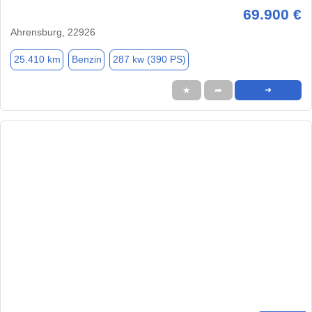
69.900 €
Ahrensburg, 22926
25.410 km
Benzin
287 kw (390 PS)
★
➦
➜