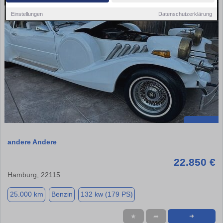
Einstellungen
Datenschutzerklärung
andere Andere
22.850 €
Hamburg, 22115
25.000 km
Benzin
132 kw (179 PS)
★
➦
➜